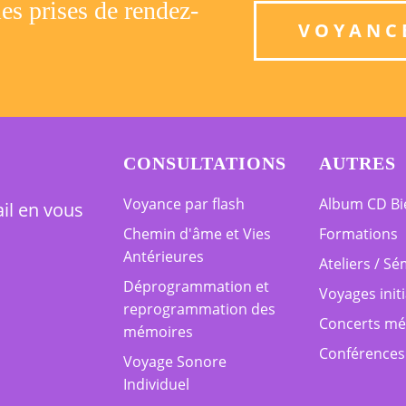
les prises de rendez-
VOYANC
CONSULTATIONS
AUTRES
Voyance par flash
Album CD Bi
il en vous
Chemin d'âme et Vies
Formations
Antérieures
Ateliers / Sé
Déprogrammation et
Voyages init
reprogrammation des
Concerts méd
mémoires
Conférences
Voyage Sonore
Individuel