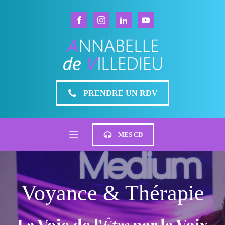
PRENDRE UN RDV
MES CD
Voyance & Thérapie