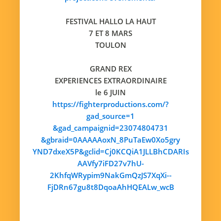
FESTIVAL HALLO LA HAUT
7 ET 8 MARS
TOULON
GRAND REX
EXPERIENCES EXTRAORDINAIRE
le 6 JUIN
https://fighterproductions.com/?
gad_source=1
&gad_campaignid=23074804731
&gbraid=0AAAAAoxN_8PuTaEw0Xo5gry
YND7dxeX5P&gclid=Cj0KCQiA1JLLBhCDARIs
AAVfy7iFD27v7hU-
2KhfqWRypim9NakGmQzJS7XqXi--
FjDRn67gu8t8DqoaAhHQEALw_wcB