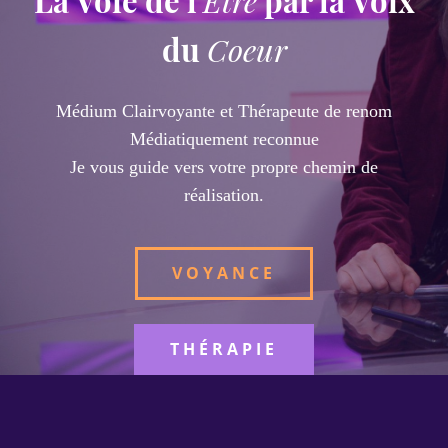
La Voie de l'
Être
par la Voix
du
Coeur
Médium Clairvoyante et Thérapeute de renom
Médiatiquement reconnue
Je vous guide vers votre propre chemin de
réalisation.
VOYANCE
THÉRAPIE